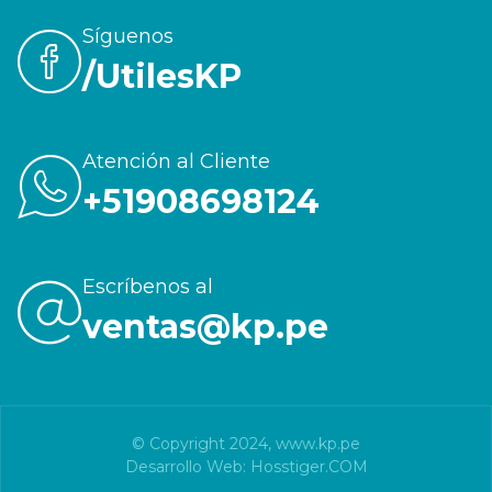
Síguenos
/UtilesKP
Atención al Cliente
+51908698124
Escríbenos al
ventas@kp.pe
© Copyright 2024,
www.kp.pe
Desarrollo Web:
Hosstiger.COM