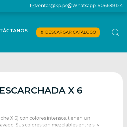
ventas@kp.pe
Whatsapp: 908698124
TÁCTANOS
DESCARGAR CATÁLOGO
ESCARCHADA X 6
he X 6) con colores intensos, tienen un
lavado. Sus colores son mezclables entre sí y