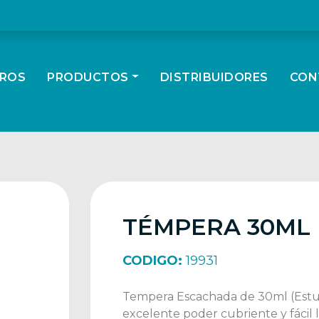
ROS
PRODUCTOS
DISTRIBUIDORES
CON
TÉMPERA 30ML 
CODIGO:
19931
Tempera Escachada de 30ml (Estuc
excelente poder cubriente y fácil 